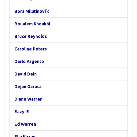
Bora Milutinovi´c
Boualem Khoukhi
Bruce Reynolds
Caroline Peters
Dario Argento
David Dein
Dejan Garaca
Diane Warren
Eazy-E
Ed Warren
Elia Kazan