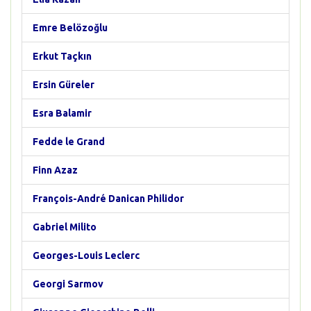
Emre Belözoğlu
Erkut Taçkın
Ersin Güreler
Esra Balamir
Fedde le Grand
Finn Azaz
François-André Danican Philidor
Gabriel Milito
Georges-Louis Leclerc
Georgi Sarmov