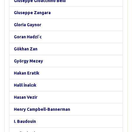
Giuseppe Gioacchino Belli
Giuseppe Zangara
Gloria Gaynor
Goran Hadzi´c
Gökhan Zan
György Mezey
Hakan Eratik
Halil İnalcık
Hasan Vezir
Henry Campbell-Bannerman
I. Baudouin