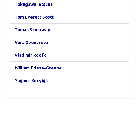
Tokugawa Ietsuna
Tom Everett Scott
Tomás Skuhrav´y
Vera Zvonareva
Vladimir Rodi´c
William Friese-Greene
Yağmur Koçyiğit