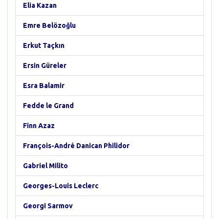
Elia Kazan
Emre Belözoğlu
Erkut Taçkın
Ersin Güreler
Esra Balamir
Fedde le Grand
Finn Azaz
François-André Danican Philidor
Gabriel Milito
Georges-Louis Leclerc
Georgi Sarmov