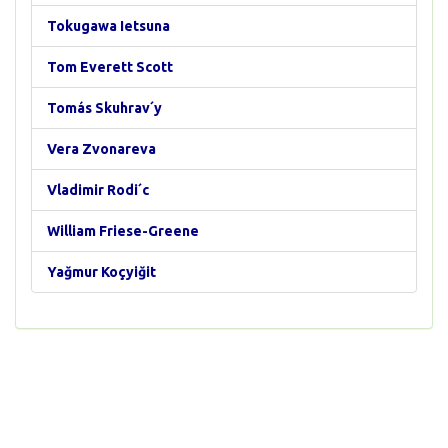
Tokugawa Ietsuna
Tom Everett Scott
Tomás Skuhrav´y
Vera Zvonareva
Vladimir Rodi´c
William Friese-Greene
Yağmur Koçyiğit