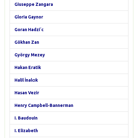
Giuseppe Zangara
Gloria Gaynor
Goran Hadzi´c
Gökhan Zan
György Mezey
Hakan Eratik
Halil İnalcık
Hasan Vezir
Henry Campbell-Bannerman
I. Baudouin
I. Elizabeth