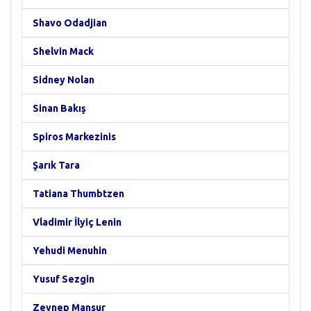
Shavo Odadjian
Shelvin Mack
Sidney Nolan
Sinan Bakış
Spiros Markezinis
Şarık Tara
Tatiana Thumbtzen
Vladimir İlyiç Lenin
Yehudi Menuhin
Yusuf Sezgin
Zeynep Mansur