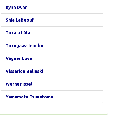
Ryan Dunn
Shia LaBeouf
Tokála Lúta
Tokugawa Ienobu
Vágner Love
Vissarion Belinski
Werner Issel
Yamamoto Tsunetomo