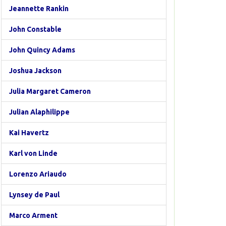
Jeannette Rankin
John Constable
John Quincy Adams
Joshua Jackson
Julia Margaret Cameron
Julian Alaphilippe
Kai Havertz
Karl von Linde
Lorenzo Ariaudo
Lynsey de Paul
Marco Arment