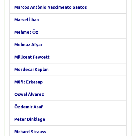
Marcos Antônio Nascimento Santos
Marsel İlhan
Mehmet Öz
Mehnaz Afşar
Millicent Fawcett
Mordecai Kaplan
Müfit Erkasap
Oswal Álvarez
Özdemir Asaf
Peter Dinklage
Richard Strauss