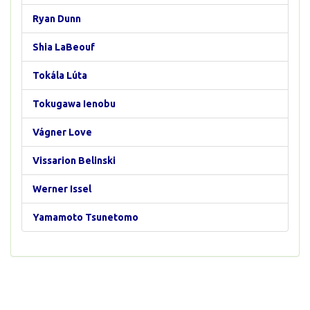
Ryan Dunn
Shia LaBeouf
Tokála Lúta
Tokugawa Ienobu
Vágner Love
Vissarion Belinski
Werner Issel
Yamamoto Tsunetomo