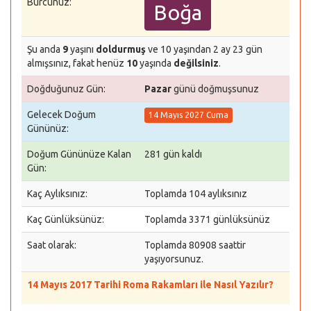
Burcunuz:
Boğa
Şu anda
9
yaşını
doldurmuş
ve 10 yaşından 2 ay 23 gün
almışsınız, fakat henüz
10
yaşında
değilsiniz
.
Doğduğunuz Gün:
Pazar
günü doğmuşsunuz
Gelecek Doğum
14 Mayıs 2027 Cuma
Gününüz:
Doğum Gününüze Kalan
281 gün kaldı
Gün:
Kaç Aylıksınız:
Toplamda 104 aylıksınız
Kaç Günlüksünüz:
Toplamda 3371 günlüksünüz
Saat olarak:
Toplamda 80908 saattir
yaşıyorsunuz.
14 Mayıs 2017 Tarihi Roma Rakamları ile Nasıl Yazılır?