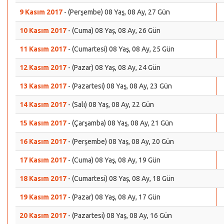
9 Kasım 2017
- (Perşembe) 08 Yaş, 08 Ay, 27 Gün
10 Kasım 2017
- (Cuma) 08 Yaş, 08 Ay, 26 Gün
11 Kasım 2017
- (Cumartesi) 08 Yaş, 08 Ay, 25 Gün
12 Kasım 2017
- (Pazar) 08 Yaş, 08 Ay, 24 Gün
13 Kasım 2017
- (Pazartesi) 08 Yaş, 08 Ay, 23 Gün
14 Kasım 2017
- (Salı) 08 Yaş, 08 Ay, 22 Gün
15 Kasım 2017
- (Çarşamba) 08 Yaş, 08 Ay, 21 Gün
16 Kasım 2017
- (Perşembe) 08 Yaş, 08 Ay, 20 Gün
17 Kasım 2017
- (Cuma) 08 Yaş, 08 Ay, 19 Gün
18 Kasım 2017
- (Cumartesi) 08 Yaş, 08 Ay, 18 Gün
19 Kasım 2017
- (Pazar) 08 Yaş, 08 Ay, 17 Gün
20 Kasım 2017
- (Pazartesi) 08 Yaş, 08 Ay, 16 Gün