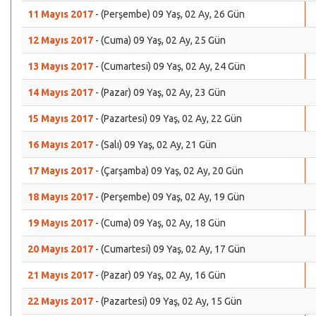
11 Mayıs 2017
- (Perşembe) 09 Yaş, 02 Ay, 26 Gün
12 Mayıs 2017
- (Cuma) 09 Yaş, 02 Ay, 25 Gün
13 Mayıs 2017
- (Cumartesi) 09 Yaş, 02 Ay, 24 Gün
14 Mayıs 2017
- (Pazar) 09 Yaş, 02 Ay, 23 Gün
15 Mayıs 2017
- (Pazartesi) 09 Yaş, 02 Ay, 22 Gün
16 Mayıs 2017
- (Salı) 09 Yaş, 02 Ay, 21 Gün
17 Mayıs 2017
- (Çarşamba) 09 Yaş, 02 Ay, 20 Gün
18 Mayıs 2017
- (Perşembe) 09 Yaş, 02 Ay, 19 Gün
19 Mayıs 2017
- (Cuma) 09 Yaş, 02 Ay, 18 Gün
20 Mayıs 2017
- (Cumartesi) 09 Yaş, 02 Ay, 17 Gün
21 Mayıs 2017
- (Pazar) 09 Yaş, 02 Ay, 16 Gün
22 Mayıs 2017
- (Pazartesi) 09 Yaş, 02 Ay, 15 Gün