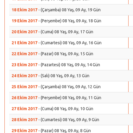
18 Ekim 2017
- (Çarşamba) 08 Yaş, 09 Ay, 19 Gün
19 Ekim 2017
- (Perşembe) 08 Yaş, 09 Ay, 18 Gün
20 Ekim 2017
- (Cuma) 08 Yaş, 09 Ay, 17 Gün
21 Ekim 2017
- (Cumartesi) 08 Yaş, 09 Ay, 16 Gün
22 Ekim 2017
- (Pazar) 08 Yaş, 09 Ay, 15 Gün
23 Ekim 2017
- (Pazartesi) 08 Yaş, 09 Ay, 14 Gün
24 Ekim 2017
- (Salı) 08 Yaş, 09 Ay, 13 Gün
25 Ekim 2017
- (Çarşamba) 08 Yaş, 09 Ay, 12 Gün
26 Ekim 2017
- (Perşembe) 08 Yaş, 09 Ay, 11 Gün
27 Ekim 2017
- (Cuma) 08 Yaş, 09 Ay, 10 Gün
28 Ekim 2017
- (Cumartesi) 08 Yaş, 09 Ay, 9 Gün
29 Ekim 2017
- (Pazar) 08 Yaş, 09 Ay, 8 Gün