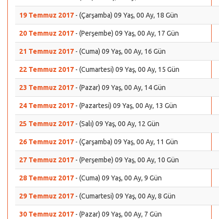
19 Temmuz 2017
- (Çarşamba) 09 Yaş, 00 Ay, 18 Gün
20 Temmuz 2017
- (Perşembe) 09 Yaş, 00 Ay, 17 Gün
21 Temmuz 2017
- (Cuma) 09 Yaş, 00 Ay, 16 Gün
22 Temmuz 2017
- (Cumartesi) 09 Yaş, 00 Ay, 15 Gün
23 Temmuz 2017
- (Pazar) 09 Yaş, 00 Ay, 14 Gün
24 Temmuz 2017
- (Pazartesi) 09 Yaş, 00 Ay, 13 Gün
25 Temmuz 2017
- (Salı) 09 Yaş, 00 Ay, 12 Gün
26 Temmuz 2017
- (Çarşamba) 09 Yaş, 00 Ay, 11 Gün
27 Temmuz 2017
- (Perşembe) 09 Yaş, 00 Ay, 10 Gün
28 Temmuz 2017
- (Cuma) 09 Yaş, 00 Ay, 9 Gün
29 Temmuz 2017
- (Cumartesi) 09 Yaş, 00 Ay, 8 Gün
30 Temmuz 2017
- (Pazar) 09 Yaş, 00 Ay, 7 Gün