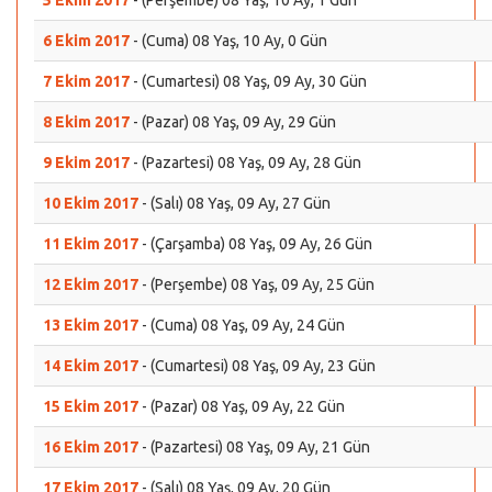
5 Ekim 2017
- (Perşembe) 08 Yaş, 10 Ay, 1 Gün
6 Ekim 2017
- (Cuma) 08 Yaş, 10 Ay, 0 Gün
7 Ekim 2017
- (Cumartesi) 08 Yaş, 09 Ay, 30 Gün
8 Ekim 2017
- (Pazar) 08 Yaş, 09 Ay, 29 Gün
9 Ekim 2017
- (Pazartesi) 08 Yaş, 09 Ay, 28 Gün
10 Ekim 2017
- (Salı) 08 Yaş, 09 Ay, 27 Gün
11 Ekim 2017
- (Çarşamba) 08 Yaş, 09 Ay, 26 Gün
12 Ekim 2017
- (Perşembe) 08 Yaş, 09 Ay, 25 Gün
13 Ekim 2017
- (Cuma) 08 Yaş, 09 Ay, 24 Gün
14 Ekim 2017
- (Cumartesi) 08 Yaş, 09 Ay, 23 Gün
15 Ekim 2017
- (Pazar) 08 Yaş, 09 Ay, 22 Gün
16 Ekim 2017
- (Pazartesi) 08 Yaş, 09 Ay, 21 Gün
17 Ekim 2017
- (Salı) 08 Yaş, 09 Ay, 20 Gün