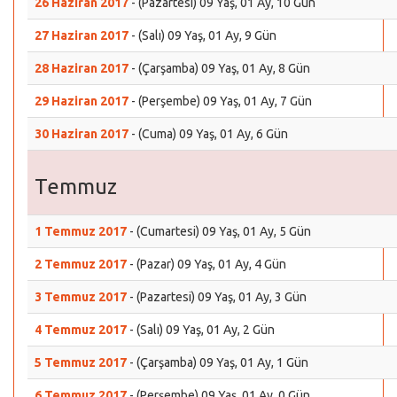
26 Haziran 2017
- (Pazartesi) 09 Yaş, 01 Ay, 10 Gün
27 Haziran 2017
- (Salı) 09 Yaş, 01 Ay, 9 Gün
28 Haziran 2017
- (Çarşamba) 09 Yaş, 01 Ay, 8 Gün
29 Haziran 2017
- (Perşembe) 09 Yaş, 01 Ay, 7 Gün
30 Haziran 2017
- (Cuma) 09 Yaş, 01 Ay, 6 Gün
Temmuz
1 Temmuz 2017
- (Cumartesi) 09 Yaş, 01 Ay, 5 Gün
2 Temmuz 2017
- (Pazar) 09 Yaş, 01 Ay, 4 Gün
3 Temmuz 2017
- (Pazartesi) 09 Yaş, 01 Ay, 3 Gün
4 Temmuz 2017
- (Salı) 09 Yaş, 01 Ay, 2 Gün
5 Temmuz 2017
- (Çarşamba) 09 Yaş, 01 Ay, 1 Gün
6 Temmuz 2017
- (Perşembe) 09 Yaş, 01 Ay, 0 Gün