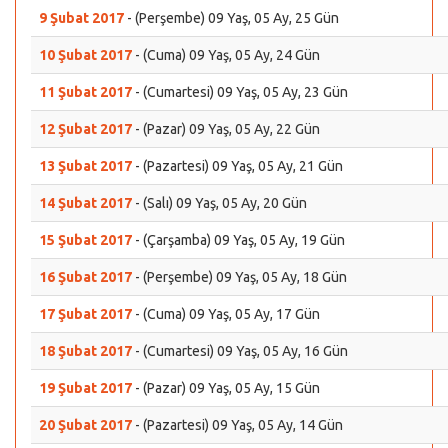
9 Şubat 2017
- (Perşembe) 09 Yaş, 05 Ay, 25 Gün
10 Şubat 2017
- (Cuma) 09 Yaş, 05 Ay, 24 Gün
11 Şubat 2017
- (Cumartesi) 09 Yaş, 05 Ay, 23 Gün
12 Şubat 2017
- (Pazar) 09 Yaş, 05 Ay, 22 Gün
13 Şubat 2017
- (Pazartesi) 09 Yaş, 05 Ay, 21 Gün
14 Şubat 2017
- (Salı) 09 Yaş, 05 Ay, 20 Gün
15 Şubat 2017
- (Çarşamba) 09 Yaş, 05 Ay, 19 Gün
16 Şubat 2017
- (Perşembe) 09 Yaş, 05 Ay, 18 Gün
17 Şubat 2017
- (Cuma) 09 Yaş, 05 Ay, 17 Gün
18 Şubat 2017
- (Cumartesi) 09 Yaş, 05 Ay, 16 Gün
19 Şubat 2017
- (Pazar) 09 Yaş, 05 Ay, 15 Gün
20 Şubat 2017
- (Pazartesi) 09 Yaş, 05 Ay, 14 Gün