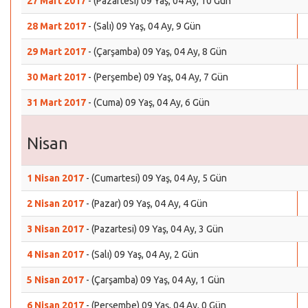
27 Mart 2017
- (Pazartesi) 09 Yaş, 04 Ay, 10 Gün
28 Mart 2017
- (Salı) 09 Yaş, 04 Ay, 9 Gün
29 Mart 2017
- (Çarşamba) 09 Yaş, 04 Ay, 8 Gün
30 Mart 2017
- (Perşembe) 09 Yaş, 04 Ay, 7 Gün
31 Mart 2017
- (Cuma) 09 Yaş, 04 Ay, 6 Gün
Nisan
1 Nisan 2017
- (Cumartesi) 09 Yaş, 04 Ay, 5 Gün
2 Nisan 2017
- (Pazar) 09 Yaş, 04 Ay, 4 Gün
3 Nisan 2017
- (Pazartesi) 09 Yaş, 04 Ay, 3 Gün
4 Nisan 2017
- (Salı) 09 Yaş, 04 Ay, 2 Gün
5 Nisan 2017
- (Çarşamba) 09 Yaş, 04 Ay, 1 Gün
6 Nisan 2017
- (Perşembe) 09 Yaş, 04 Ay, 0 Gün