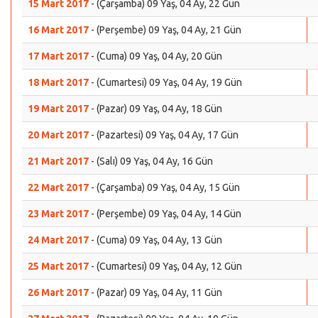
15 Mart 2017
- (Çarşamba) 09 Yaş, 04 Ay, 22 Gün
16 Mart 2017
- (Perşembe) 09 Yaş, 04 Ay, 21 Gün
17 Mart 2017
- (Cuma) 09 Yaş, 04 Ay, 20 Gün
18 Mart 2017
- (Cumartesi) 09 Yaş, 04 Ay, 19 Gün
19 Mart 2017
- (Pazar) 09 Yaş, 04 Ay, 18 Gün
20 Mart 2017
- (Pazartesi) 09 Yaş, 04 Ay, 17 Gün
21 Mart 2017
- (Salı) 09 Yaş, 04 Ay, 16 Gün
22 Mart 2017
- (Çarşamba) 09 Yaş, 04 Ay, 15 Gün
23 Mart 2017
- (Perşembe) 09 Yaş, 04 Ay, 14 Gün
24 Mart 2017
- (Cuma) 09 Yaş, 04 Ay, 13 Gün
25 Mart 2017
- (Cumartesi) 09 Yaş, 04 Ay, 12 Gün
26 Mart 2017
- (Pazar) 09 Yaş, 04 Ay, 11 Gün