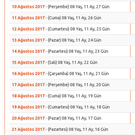
10 Ağustos 2017
- (Perşembe) 08 Yaş, 11 Ay, 27 Gün
11 Ağustos 2017
- (Cuma) 08 Yaş, 11 Ay, 26 Gün
12 Ağustos 2017
- (Cumartesi) 08 Yaş, 11 Ay, 25 Gün
13 Ağustos 2017
- (Pazar) 08 Yaş, 11 Ay, 24 Gün
14 Ağustos 2017
- (Pazartesi) 08 Yaş, 11 Ay, 23 Gün
15 Ağustos 2017
- (Salı) 08 Yaş, 11 Ay, 22 Gün
16 Ağustos 2017
- (Çarşamba) 08 Yaş, 11 Ay, 21 Gün
17 Ağustos 2017
- (Perşembe) 08 Yaş, 11 Ay, 20 Gün
18 Ağustos 2017
- (Cuma) 08 Yaş, 11 Ay, 19 Gün
19 Ağustos 2017
- (Cumartesi) 08 Yaş, 11 Ay, 18 Gün
20 Ağustos 2017
- (Pazar) 08 Yaş, 11 Ay, 17 Gün
21 Ağustos 2017
- (Pazartesi) 08 Yaş, 11 Ay, 16 Gün