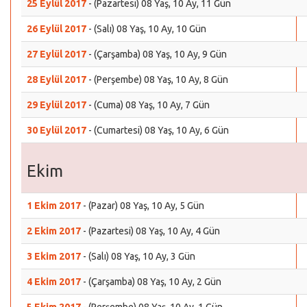
25 Eylül 2017
- (Pazartesi) 08 Yaş, 10 Ay, 11 Gün
26 Eylül 2017
- (Salı) 08 Yaş, 10 Ay, 10 Gün
27 Eylül 2017
- (Çarşamba) 08 Yaş, 10 Ay, 9 Gün
28 Eylül 2017
- (Perşembe) 08 Yaş, 10 Ay, 8 Gün
29 Eylül 2017
- (Cuma) 08 Yaş, 10 Ay, 7 Gün
30 Eylül 2017
- (Cumartesi) 08 Yaş, 10 Ay, 6 Gün
Ekim
1 Ekim 2017
- (Pazar) 08 Yaş, 10 Ay, 5 Gün
2 Ekim 2017
- (Pazartesi) 08 Yaş, 10 Ay, 4 Gün
3 Ekim 2017
- (Salı) 08 Yaş, 10 Ay, 3 Gün
4 Ekim 2017
- (Çarşamba) 08 Yaş, 10 Ay, 2 Gün