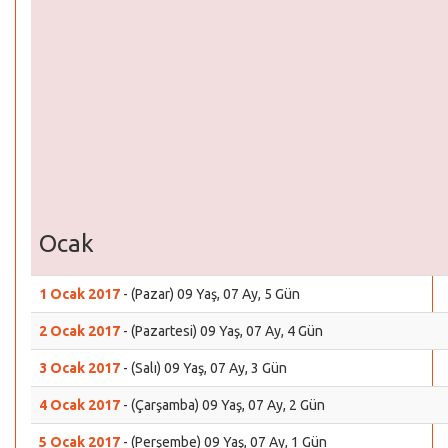
Ocak
1 Ocak 2017
- (Pazar) 09 Yaş, 07 Ay, 5 Gün
2 Ocak 2017
- (Pazartesi) 09 Yaş, 07 Ay, 4 Gün
3 Ocak 2017
- (Salı) 09 Yaş, 07 Ay, 3 Gün
4 Ocak 2017
- (Çarşamba) 09 Yaş, 07 Ay, 2 Gün
5 Ocak 2017
- (Perşembe) 09 Yaş, 07 Ay, 1 Gün