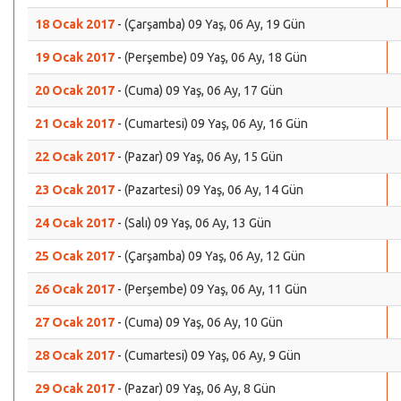
18 Ocak 2017
- (Çarşamba) 09 Yaş, 06 Ay, 19 Gün
19 Ocak 2017
- (Perşembe) 09 Yaş, 06 Ay, 18 Gün
20 Ocak 2017
- (Cuma) 09 Yaş, 06 Ay, 17 Gün
21 Ocak 2017
- (Cumartesi) 09 Yaş, 06 Ay, 16 Gün
22 Ocak 2017
- (Pazar) 09 Yaş, 06 Ay, 15 Gün
23 Ocak 2017
- (Pazartesi) 09 Yaş, 06 Ay, 14 Gün
24 Ocak 2017
- (Salı) 09 Yaş, 06 Ay, 13 Gün
25 Ocak 2017
- (Çarşamba) 09 Yaş, 06 Ay, 12 Gün
26 Ocak 2017
- (Perşembe) 09 Yaş, 06 Ay, 11 Gün
27 Ocak 2017
- (Cuma) 09 Yaş, 06 Ay, 10 Gün
28 Ocak 2017
- (Cumartesi) 09 Yaş, 06 Ay, 9 Gün
29 Ocak 2017
- (Pazar) 09 Yaş, 06 Ay, 8 Gün