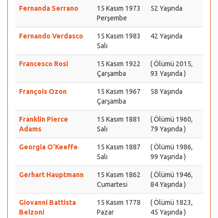
Fernanda Serrano
15 Kasım 1973
52 Yaşında
Perşembe
Fernando Verdasco
15 Kasım 1983
42 Yaşında
Salı
Francesco Rosi
15 Kasım 1922
( Ölümü 2015,
Çarşamba
93 Yaşında )
François Ozon
15 Kasım 1967
58 Yaşında
Çarşamba
Franklin Pierce
15 Kasım 1881
( Ölümü 1960,
Adams
Salı
79 Yaşında )
Georgia O'Keeffe
15 Kasım 1887
( Ölümü 1986,
Salı
99 Yaşında )
Gerhart Hauptmann
15 Kasım 1862
( Ölümü 1946,
Cumartesi
84 Yaşında )
Giovanni Battista
15 Kasım 1778
( Ölümü 1823,
Belzoni
Pazar
45 Yaşında )