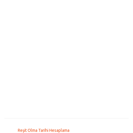
Reşit Olma Tarihi Hesaplama