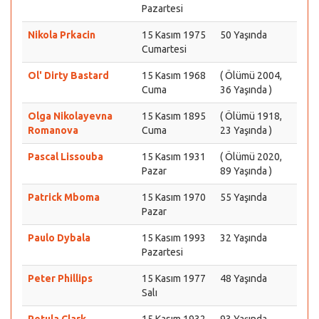
Pazartesi
Nikola Prkacin
15 Kasım 1975
50 Yaşında
Cumartesi
Ol' Dirty Bastard
15 Kasım 1968
( Ölümü 2004,
Cuma
36 Yaşında )
Olga Nikolayevna
15 Kasım 1895
( Ölümü 1918,
Romanova
Cuma
23 Yaşında )
Pascal Lissouba
15 Kasım 1931
( Ölümü 2020,
Pazar
89 Yaşında )
Patrick Mboma
15 Kasım 1970
55 Yaşında
Pazar
Paulo Dybala
15 Kasım 1993
32 Yaşında
Pazartesi
Peter Phillips
15 Kasım 1977
48 Yaşında
Salı