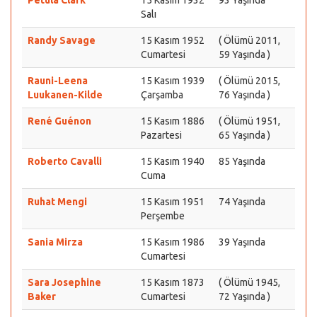
Petula Clark
15 Kasım 1932
93 Yaşında
Salı
Randy Savage
15 Kasım 1952
( Ölümü 2011,
Cumartesi
59 Yaşında )
Rauni-Leena
15 Kasım 1939
( Ölümü 2015,
Luukanen-Kilde
Çarşamba
76 Yaşında )
René Guénon
15 Kasım 1886
( Ölümü 1951,
Pazartesi
65 Yaşında )
Roberto Cavalli
15 Kasım 1940
85 Yaşında
Cuma
Ruhat Mengi
15 Kasım 1951
74 Yaşında
Perşembe
Sania Mirza
15 Kasım 1986
39 Yaşında
Cumartesi
Sara Josephine
15 Kasım 1873
( Ölümü 1945,
Baker
Cumartesi
72 Yaşında )