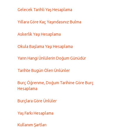
Gelecek Tarihli Yaş Hesaplama
Yıllara Göre Kaç Yaşındasınız Bulma
Askerlik Yaşı Hesaplama
Okula Başlama Yaşı Hesaplama
Yarın Hangi Ünlülerin Doğum Günüdür
Tarihte Bugün Ölen Ünlünler
Burç Öğrenme, Doğum Tarihine Göre Burç
Hesaplama
Burçlara Göre Ünlüler
Yaş Farkı Hesaplama
Kullanım Şartları