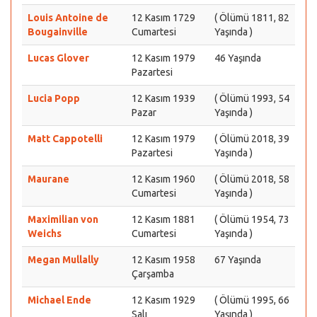
Louis Antoine de
12 Kasım 1729
( Ölümü 1811, 82
Bougainville
Cumartesi
Yaşında )
Lucas Glover
12 Kasım 1979
46 Yaşında
Pazartesi
Lucia Popp
12 Kasım 1939
( Ölümü 1993, 54
Pazar
Yaşında )
Matt Cappotelli
12 Kasım 1979
( Ölümü 2018, 39
Pazartesi
Yaşında )
Maurane
12 Kasım 1960
( Ölümü 2018, 58
Cumartesi
Yaşında )
Maximilian von
12 Kasım 1881
( Ölümü 1954, 73
Weichs
Cumartesi
Yaşında )
Megan Mullally
12 Kasım 1958
67 Yaşında
Çarşamba
Michael Ende
12 Kasım 1929
( Ölümü 1995, 66
Salı
Yaşında )