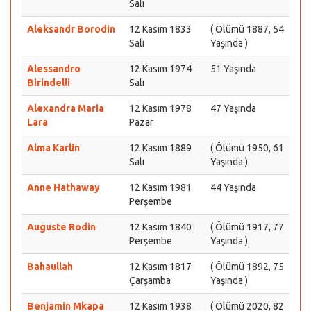
Salı
Aleksandr Borodin
12 Kasım 1833
( Ölümü 1887, 54
Salı
Yaşında )
Alessandro
12 Kasım 1974
51 Yaşında
Birindelli
Salı
Alexandra Maria
12 Kasım 1978
47 Yaşında
Lara
Pazar
Alma Karlin
12 Kasım 1889
( Ölümü 1950, 61
Salı
Yaşında )
Anne Hathaway
12 Kasım 1981
44 Yaşında
Perşembe
Auguste Rodin
12 Kasım 1840
( Ölümü 1917, 77
Perşembe
Yaşında )
Bahaullah
12 Kasım 1817
( Ölümü 1892, 75
Çarşamba
Yaşında )
Benjamin Mkapa
12 Kasım 1938
( Ölümü 2020, 82