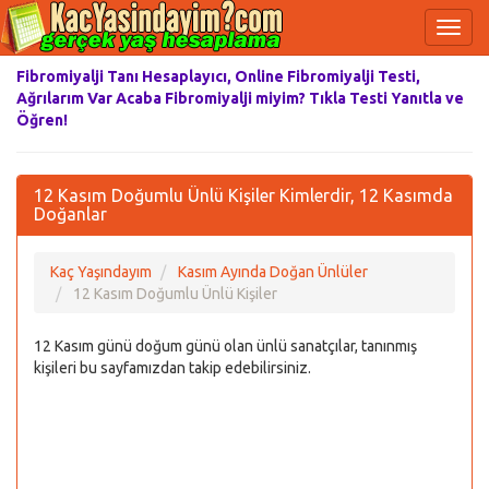
Fibromiyalji Tanı Hesaplayıcı, Online Fibromiyalji Testi,
Ağrılarım Var Acaba Fibromiyalji miyim? Tıkla Testi Yanıtla ve
Öğren!
12 Kasım Doğumlu Ünlü Kişiler Kimlerdir, 12 Kasımda
Doğanlar
Kaç Yaşındayım
Kasım Ayında Doğan Ünlüler
12 Kasım Doğumlu Ünlü Kişiler
12 Kasım günü doğum günü olan ünlü sanatçılar, tanınmış
kişileri bu sayfamızdan takip edebilirsiniz.