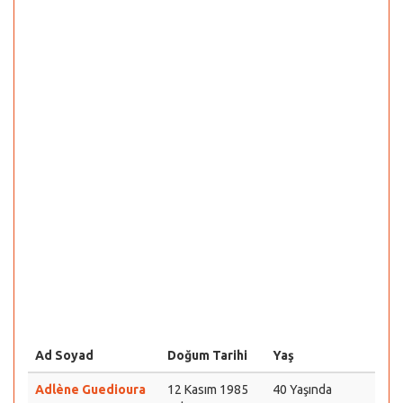
Ad Soyad
Doğum Tarihi
Yaş
Adlène Guedioura
12 Kasım 1985
40 Yaşında