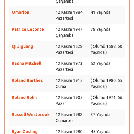
Çarşamba
Omarion
12 Kasım 1984
41 Yaşında
Pazartesi
Patrice Leconte
12 Kasım 1947
78 Yaşında
Çarşamba
Qi Jiguang
12 Kasım 1528
( Ölümü 1588, 60
Pazartesi
Yaşında )
Radha Mitchell
12 Kasım 1973
52 Yaşında
Pazartesi
Roland Barthes
12 Kasım 1915
( Ölümü 1980, 65
Cuma
Yaşında )
Roland Rohn
12 Kasım 1905
( Ölümü 1971, 66
Pazar
Yaşında )
Russell Westbrook
12 Kasım 1988
37 Yaşında
Cumartesi
Ryan Gosling
12 Kasım 1980
45 Yaşında