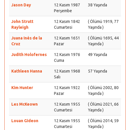
Jason Day
12 Kasım 1987
38 Yaşında
Perşembe
John Strutt
12 Kasım 1842
( Ölümü 1919, 77
Rayleigh
Cumartesi
Yaşında )
Juana Inés de la
12 Kasım 1651
( Ölümü 1695, 44
Cruz
Pazar
Yaşında )
Judith Holofernes
12 Kasım 1976
49 Yaşında
Cuma
Kathleen Hanna
12 Kasım 1968
57 Yaşında
Salı
Kim Hunter
12 Kasım 1922
( Ölümü 2002, 80
Pazar
Yaşında )
Les McKeown
12 Kasım 1955
( Ölümü 2021, 66
Cumartesi
Yaşında )
Louan Gideon
12 Kasım 1955
( Ölümü 2014, 59
Cumartesi
Yaşında )