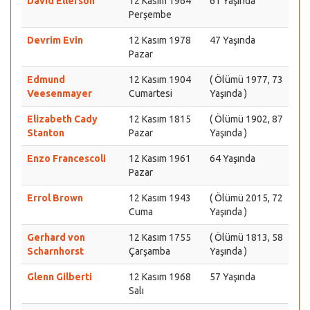
David Ellefson
12 Kasım 1964
61 Yaşında
Perşembe
Devrim Evin
12 Kasım 1978
47 Yaşında
Pazar
Edmund
12 Kasım 1904
( Ölümü 1977, 73
Veesenmayer
Cumartesi
Yaşında )
Elizabeth Cady
12 Kasım 1815
( Ölümü 1902, 87
Stanton
Pazar
Yaşında )
Enzo Francescoli
12 Kasım 1961
64 Yaşında
Pazar
Errol Brown
12 Kasım 1943
( Ölümü 2015, 72
Cuma
Yaşında )
Gerhard von
12 Kasım 1755
( Ölümü 1813, 58
Scharnhorst
Çarşamba
Yaşında )
Glenn Gilberti
12 Kasım 1968
57 Yaşında
Salı