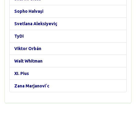
Sopho Halvaşi
Svetlana Aleksiyeviç
TyDi
Viktor Orbán
Walt Whitman
XI. Pius
Zana Marjanovi´c