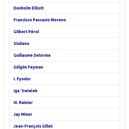
Denholm Elliott
Francisco Pascasio Moreno
Gilbert Pérol
Giuliano
Guillaume Delorme
Gülgûn Feyman
I. Fyodor
Iga ´Swiatek
III. Rainier
Jay Miner
Jean-François Gillet