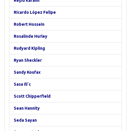
Reşid Karami
Ricardo López Felipe
Robert Hossein
Rosalinde Hurley
Rudyard Kipling
Ryan Sheckler
Sandy Koufax
Sasa Ili´c
Scott Chipperfield
Sean Hannity
Seda Sayan