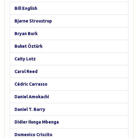
Bill English
Bjarne Stroustrup
Bryan Burk
Buket Öztürk
Caity Lotz
Carol Reed
Cédric Carrasso
Daniel Amokachi
Daniel T. Barry
Didier Ilunga Mbenga
Domenico Criscito