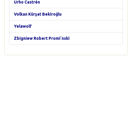
Urho Castrén
Volkan Kürşat Bekiroğlu
Yelawolf
Zbigniew Robert Promi´nski