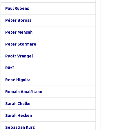
Paul Rubens
Péter Boross
Peter Mensah
Peter Stormare
Pyotr Vrangel
Râzî
René Higuita
Romain Amalfitano
Sarah Chalke
Sarah Hecken
Sebastian Kurz