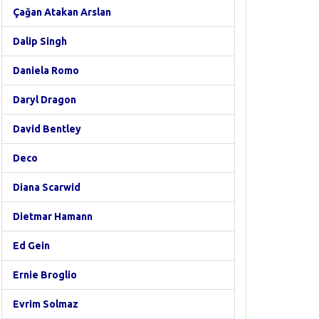
Çağan Atakan Arslan
Dalip Singh
Daniela Romo
Daryl Dragon
David Bentley
Deco
Diana Scarwid
Dietmar Hamann
Ed Gein
Ernie Broglio
Evrim Solmaz