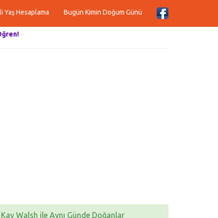
li Yaş Hesaplama
Bugün Kimin Doğum Günü
Öğren!
Kay Walsh ile Aynı Günde Doğanlar