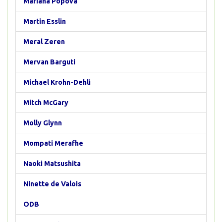
Mariana Popova
Martin Esslin
Meral Zeren
Mervan Barguti
Michael Krohn-Dehli
Mitch McGary
Molly Glynn
Mompati Merafhe
Naoki Matsushita
Ninette de Valois
ODB