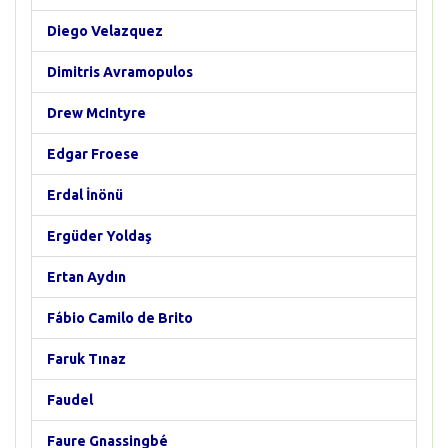
Diego Velazquez
Dimitris Avramopulos
Drew McIntyre
Edgar Froese
Erdal İnönü
Ergüder Yoldaş
Ertan Aydın
Fábio Camilo de Brito
Faruk Tınaz
Faudel
Faure Gnassingbé