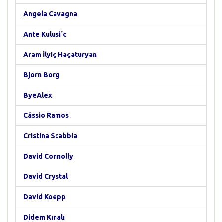
Angela Cavagna
Ante Kulusi´c
Aram İlyiç Haçaturyan
Bjorn Borg
ByeAlex
Cássio Ramos
Cristina Scabbia
David Connolly
David Crystal
David Koepp
Didem Kınalı