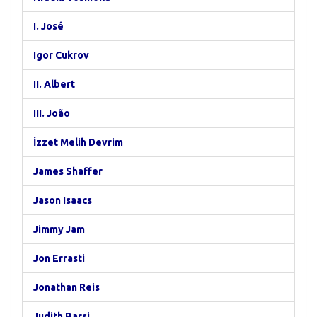
I. José
Igor Cukrov
II. Albert
III. João
İzzet Melih Devrim
James Shaffer
Jason Isaacs
Jimmy Jam
Jon Errasti
Jonathan Reis
Judith Barsi