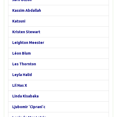
Kassim Abdallah
Katsuni
Kristen Stewart
Leighton Meester
Léon Blum
Les Thornton
Leyla Halid
Lil Nas X
Linda Kisabaka
Ljubomir ´Ciprani´c