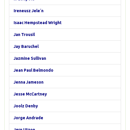
Ireneusz Jele´n
Isaac Hempstead Wright
Jan Trousil
Jay Baruchel
Jazmine Sullivan
Jean Paul Belmondo
Jenna Jameson
Jesse McCartney
Joolz Denby
Jorge Andrade
Jørn Utzon