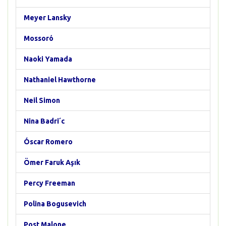
Meyer Lansky
Mossoró
Naoki Yamada
Nathaniel Hawthorne
Neil Simon
Nina Badri´c
Óscar Romero
Ömer Faruk Aşık
Percy Freeman
Polina Bogusevich
Post Malone