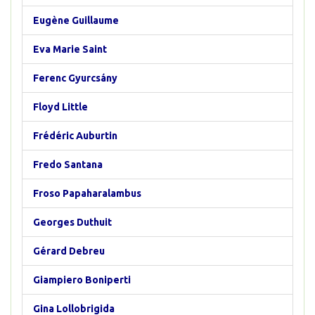
Eugène Guillaume
Eva Marie Saint
Ferenc Gyurcsány
Floyd Little
Frédéric Auburtin
Fredo Santana
Froso Papaharalambus
Georges Duthuit
Gérard Debreu
Giampiero Boniperti
Gina Lollobrigida