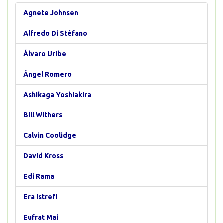
Agnete Johnsen
Alfredo Di Stéfano
Álvaro Uribe
Ángel Romero
Ashikaga Yoshiakira
Bill Withers
Calvin Coolidge
David Kross
Edi Rama
Era Istrefi
Eufrat Mai