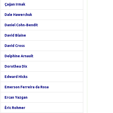
Çağan Irmak
Dale Hawerchuk
Daniel Cohn-Bendit
David Blaine
David Cross
Delphine Arnault
Dorothea Dix
Edward Hicks
Emerson Ferreira da Rosa
Ercan Yazgan
Éric Rohmer