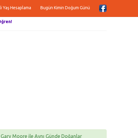
li Yaş Hesaplama
Bugün Kimin Doğum Günü
Öğren!
Gary Moore ile Aynı Günde Doğanlar