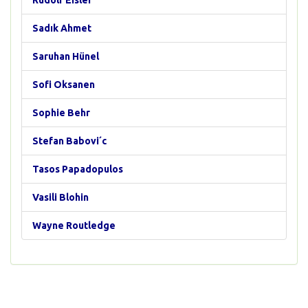
Rudolf Eisler
Sadık Ahmet
Saruhan Hünel
Sofi Oksanen
Sophie Behr
Stefan Babovi´c
Tasos Papadopulos
Vasili Blohin
Wayne Routledge