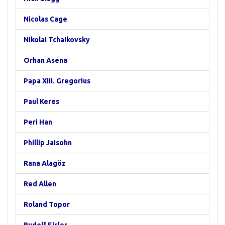
Nicolas Cage
Nikolai Tchaikovsky
Orhan Asena
Papa XIII. Gregorius
Paul Keres
Peri Han
Phillip Jaisohn
Rana Alagöz
Red Allen
Roland Topor