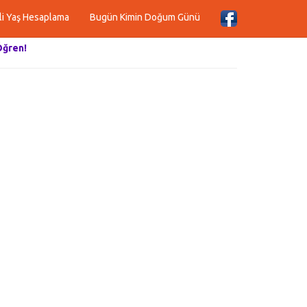
li Yaş Hesaplama
Bugün Kimin Doğum Günü
Öğren!