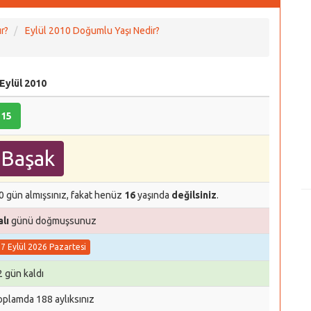
r?
Eylül 2010 Doğumlu Yaşı Nedir?
 Eylül 2010
15
Başak
0 gün almışsınız, fakat henüz
16
yaşında
değilsiniz
.
alı
günü doğmuşsunuz
7 Eylül 2026 Pazartesi
2 gün kaldı
oplamda 188 aylıksınız