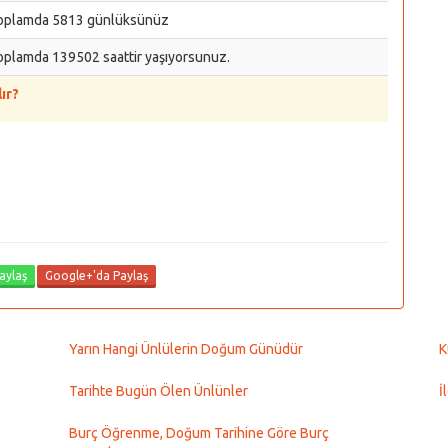
oplamda 5813 günlüksünüz
oplamda 139502 saattir yaşıyorsunuz.
ır?
aylaş
Google+'da Paylaş
Yarın Hangi Ünlülerin Doğum Günüdür
K
Tarihte Bugün Ölen Ünlünler
İ
Burç Öğrenme, Doğum Tarihine Göre Burç