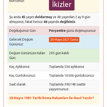
Burcunuz:
İkizler
Şu anda
45
yaşını
doldurmuş
ve 46 yaşından 2 ay 9 gün
almışsınız, fakat henüz
46
yaşında
değilsiniz
.
Doğduğunuz Gün:
Perşembe
günü doğmuşsunuz
Gelecek Doğum
28 Mayıs 2027 Cuma
Gününüz:
Doğum Gününüze Kalan
295 gün kaldı
Gün:
Kaç Aylıksınız:
Toplamda 536 aylıksınız
Kaç Günlüksünüz:
Toplamda 16506 günlüksünüz
Saat olarak:
Toplamda 396148 saattir
yaşıyorsunuz.
28 Mayıs 1981 Tarihi Roma Rakamları ile Nasıl Yazılır?