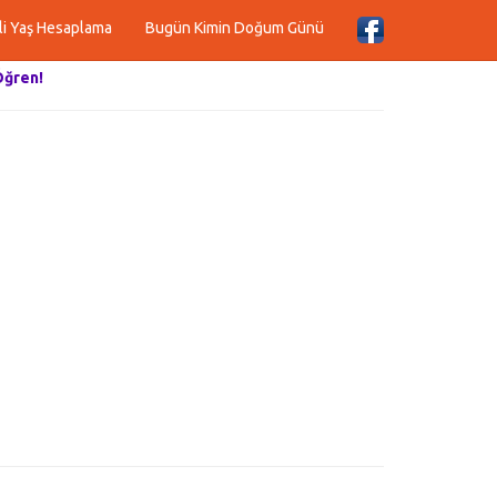
li Yaş Hesaplama
Bugün Kimin Doğum Günü
Öğren!