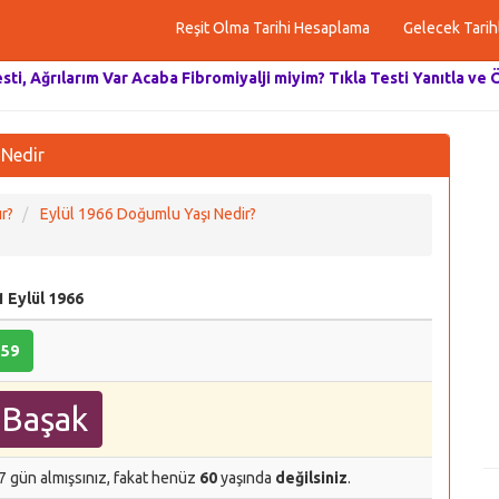
Reşit Olma Tarihi Hesaplama
Gelecek Tarih
esti, Ağrılarım Var Acaba Fibromiyalji miyim? Tıkla Testi Yanıtla ve 
 Nedir
r?
Eylül 1966 Doğumlu Yaşı Nedir?
1 Eylül 1966
59
Başak
7 gün almışsınız, fakat henüz
60
yaşında
değilsiniz
.