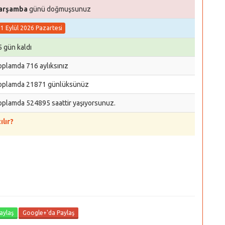
arşamba
günü doğmuşsunuz
1 Eylül 2026 Pazartesi
5 gün kaldı
oplamda 716 aylıksınız
oplamda 21871 günlüksünüz
oplamda 524895 saattir yaşıyorsunuz.
ılır?
aylaş
Google+'da Paylaş