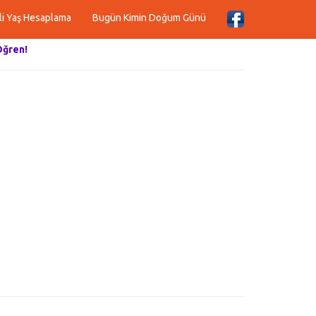
li Yaş Hesaplama
Bugün Kimin Doğum Günü
Öğren!