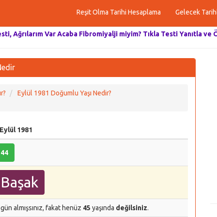
Reşit Olma Tarihi Hesaplama
Gelecek Tarih
esti, Ağrılarım Var Acaba Fibromiyalji miyim? Tıkla Testi Yanıtla ve 
Nedir
r?
Eylül 1981 Doğumlu Yaşı Nedir?
 Eylül 1981
44
Başak
 gün almışsınız, fakat henüz
45
yaşında
değilsiniz
.