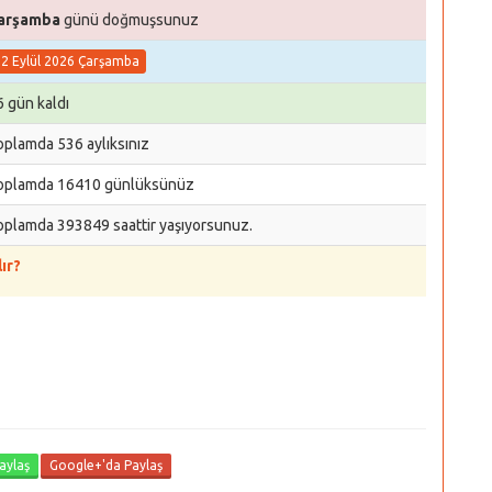
arşamba
günü doğmuşsunuz
02 Eylül 2026 Çarşamba
6 gün kaldı
oplamda 536 aylıksınız
oplamda 16410 günlüksünüz
oplamda 393849 saattir yaşıyorsunuz.
ır?
aylaş
Google+'da Paylaş