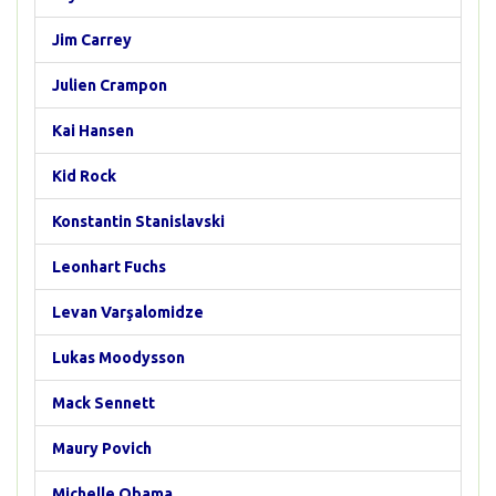
Jim Carrey
Julien Crampon
Kai Hansen
Kid Rock
Konstantin Stanislavski
Leonhart Fuchs
Levan Varşalomidze
Lukas Moodysson
Mack Sennett
Maury Povich
Michelle Obama