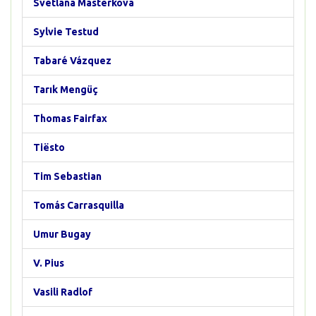
Svetlana Masterkova
Sylvie Testud
Tabaré Vázquez
Tarık Mengüç
Thomas Fairfax
Tiësto
Tim Sebastian
Tomás Carrasquilla
Umur Bugay
V. Pius
Vasili Radlof