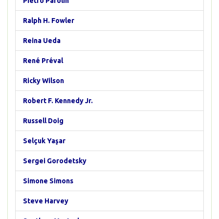
Pietro Parolin
Ralph H. Fowler
Reina Ueda
René Préval
Ricky Wilson
Robert F. Kennedy Jr.
Russell Doig
Selçuk Yaşar
Sergei Gorodetsky
Simone Simons
Steve Harvey