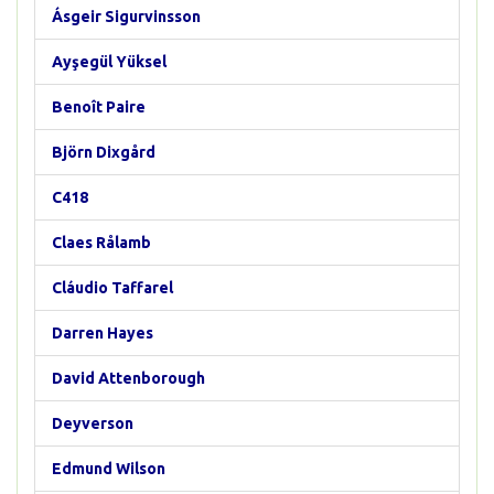
Ásgeir Sigurvinsson
Ayşegül Yüksel
Benoît Paire
Björn Dixgård
C418
Claes Rålamb
Cláudio Taffarel
Darren Hayes
David Attenborough
Deyverson
Edmund Wilson