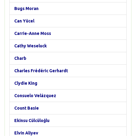
Bugs Moran
Can Yücel
Carrie-Anne Moss
Cathy Weseluck
Charb
Charles Frédéric Gerhardt
Clydie King
Consuelo Velázquez
Count Basie
Ekinsu Cülcüloğlu
Elvin Aliyev