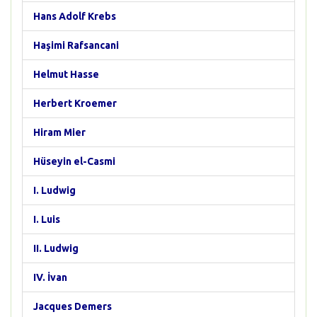
Hans Adolf Krebs
Haşimi Rafsancani
Helmut Hasse
Herbert Kroemer
Hiram Mier
Hüseyin el-Casmi
I. Ludwig
I. Luis
II. Ludwig
IV. İvan
Jacques Demers