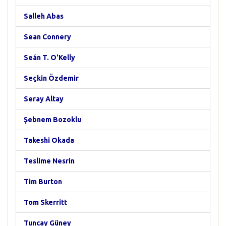
Salleh Abas
Sean Connery
Seán T. O'Kelly
Seçkin Özdemir
Seray Altay
Şebnem Bozoklu
Takeshi Okada
Teslime Nesrin
Tim Burton
Tom Skerritt
Tuncay Güney