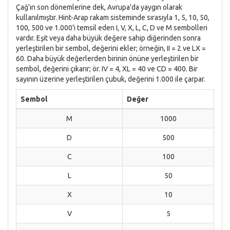
Çağ'ın son dönemlerine dek, Avrupa'da yaygın olarak
kullanılmıştır. Hint-Arap rakam sisteminde sırasıyla 1, 5, 10, 50,
100, 500 ve 1.000'i temsil eden I, V, X, L, C, D ve M sembolleri
vardır. Eşit veya daha büyük değere sahip diğerinden sonra
yerleştirilen bir sembol, değerini ekler; örneğin, II = 2 ve LX =
60. Daha büyük değerlerden birinin önüne yerleştirilen bir
sembol, değerini çıkarır; ör. IV = 4, XL = 40 ve CD = 400. Bir
sayının üzerine yerleştirilen çubuk, değerini 1.000 ile çarpar.
Sembol
Değer
M
1000
D
500
C
100
L
50
X
10
V
5